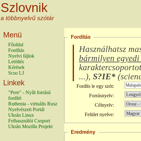
Szlovnik
a többnyelvű szótár
Menü
Fordítás
Főoldal
Használhatsz ma
Fordítás
Nyelvi fájlok
bármilyen egyedi 
Letöltés
karaktercsoporto
Kérések
Scso LJ
...
),
S?IE*
(
scienc
Linkek
Fordíts le egy szót:
"Pere" - Nyílt forrású
Forrásnyelv:
fordító
Ruthenia - virtuális Rusz
Célnyelv:
Nyelvészeti Portál
Felület nyelve:
Ukrán Linux
Felhasználói Csoport
Ukrán Mozilla Projekt
Eredmény