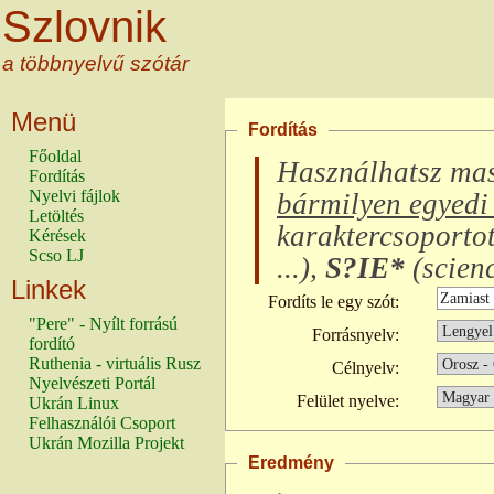
Szlovnik
a többnyelvű szótár
Menü
Fordítás
Főoldal
Használhatsz ma
Fordítás
Nyelvi fájlok
bármilyen egyedi 
Letöltés
karaktercsoporto
Kérések
Scso LJ
...
),
S?IE*
(
scienc
Linkek
Fordíts le egy szót:
"Pere" - Nyílt forrású
Forrásnyelv:
fordító
Ruthenia - virtuális Rusz
Célnyelv:
Nyelvészeti Portál
Felület nyelve:
Ukrán Linux
Felhasználói Csoport
Ukrán Mozilla Projekt
Eredmény