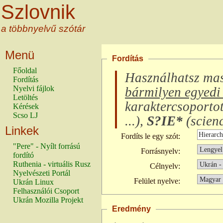
Szlovnik
a többnyelvű szótár
Menü
Fordítás
Főoldal
Használhatsz ma
Fordítás
Nyelvi fájlok
bármilyen egyedi 
Letöltés
karaktercsoporto
Kérések
Scso LJ
...
),
S?IE*
(
scienc
Linkek
Fordíts le egy szót:
"Pere" - Nyílt forrású
Forrásnyelv:
fordító
Ruthenia - virtuális Rusz
Célnyelv:
Nyelvészeti Portál
Felület nyelve:
Ukrán Linux
Felhasználói Csoport
Ukrán Mozilla Projekt
Eredmény