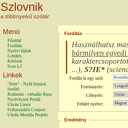
Szlovnik
a többnyelvű szótár
Menü
Fordítás
Főoldal
Használhatsz ma
Fordítás
Nyelvi fájlok
bármilyen egyedi 
Letöltés
karaktercsoporto
Kérések
Scso LJ
...
),
S?IE*
(
scienc
Linkek
Fordíts le egy szót:
"Pere" - Nyílt forrású
Forrásnyelv:
fordító
Ruthenia - virtuális Rusz
Célnyelv:
Nyelvészeti Portál
Felület nyelve:
Ukrán Linux
Felhasználói Csoport
Ukrán Mozilla Projekt
Eredmény