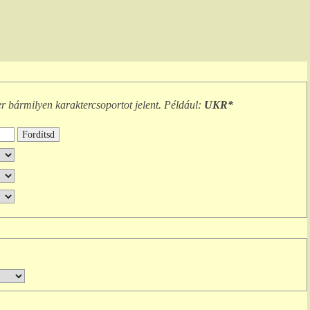
er
bármilyen karaktercsoportot
jelent. Például:
UKR*