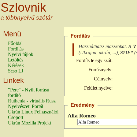
Szlovnik
a többnyelvű szótár
Menü
Fordítás
Főoldal
Használhatsz maszkokat. A
'?
Fordítás
(
Ukrajna, ukrán, ...
),
S?IE*
(
Nyelvi fájlok
Letöltés
Fordíts le egy szót:
Kérések
Forrásnyelv:
Scso LJ
Linkek
Célnyelv:
Felület nyelve:
"Pere" - Nyílt forrású
fordító
Ruthenia - virtuális Rusz
Eredmény
Nyelvészeti Portál
Ukrán Linux Felhasználói
Alfa Romeo
Csoport
Ukrán Mozilla Projekt