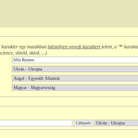
'
karakter egy maszkban
bármilyen egyedi karaktert
jelent, a
'*'
karakt
science, shield, skied, ...
)