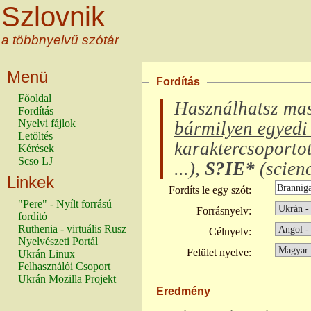
Szlovnik
a többnyelvű szótár
Menü
Fordítás
Főoldal
Használhatsz ma
Fordítás
Nyelvi fájlok
bármilyen egyedi 
Letöltés
karaktercsoporto
Kérések
Scso LJ
...
),
S?IE*
(
scienc
Linkek
Fordíts le egy szót:
"Pere" - Nyílt forrású
Forrásnyelv:
fordító
Ruthenia - virtuális Rusz
Célnyelv:
Nyelvészeti Portál
Felület nyelve:
Ukrán Linux
Felhasználói Csoport
Ukrán Mozilla Projekt
Eredmény