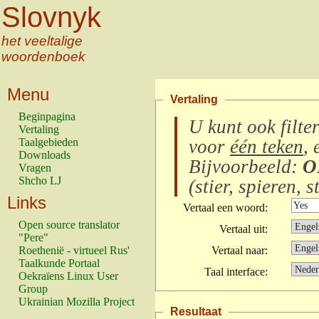
Slovnyk
het veeltalige
woordenboek
Menu
Vertaling
Beginpagina
U kunt ook filte
Vertaling
Taalgebieden
voor
één teken
, 
Downloads
Bijvoorbeeld:
O
Vragen
Shcho LJ
(
stier, spieren, s
Links
Vertaal een woord:
Open source translator
Vertaal uit:
"Pere"
Roethenië - virtueel Rus'
Vertaal naar:
Taalkunde Portaal
Taal interface:
Oekraïens Linux User
Group
Ukrainian Mozilla Project
Resultaat