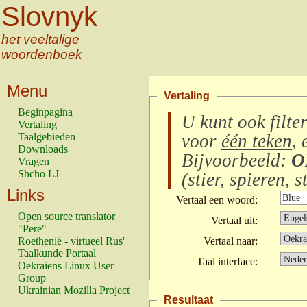
Slovnyk
het veeltalige
woordenboek
Menu
Vertaling
Beginpagina
U kunt ook filte
Vertaling
Taalgebieden
voor
één teken
, 
Downloads
Bijvoorbeeld:
O
Vragen
Shcho LJ
(
stier, spieren, s
Links
Vertaal een woord:
Open source translator
Vertaal uit:
"Pere"
Roethenië - virtueel Rus'
Vertaal naar:
Taalkunde Portaal
Taal interface:
Oekraïens Linux User
Group
Ukrainian Mozilla Project
Resultaat