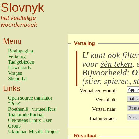
Slovnyk
het veeltalige
woordenboek
Menu
Vertaling
Beginpagina
U kunt ook filte
Vertaling
Taalgebieden
voor
één teken
, 
Downloads
Bijvoorbeeld:
O
Vragen
Shcho LJ
(
stier, spieren, s
Links
Vertaal een woord:
Open source translator
Vertaal uit:
"Pere"
Roethenië - virtueel Rus'
Vertaal naar:
Taalkunde Portaal
Taal interface:
Oekraïens Linux User
Group
Ukrainian Mozilla Project
Resultaat