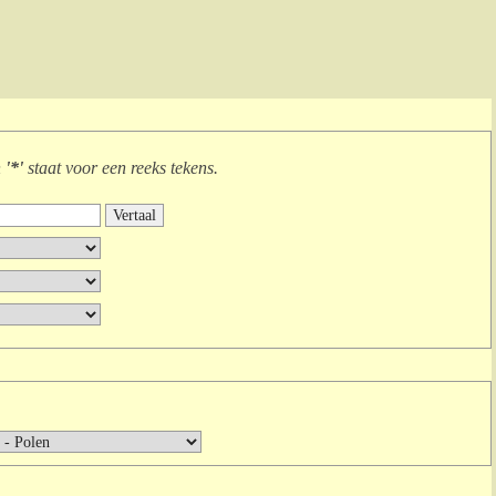
n
'*'
staat voor
een reeks tekens
.