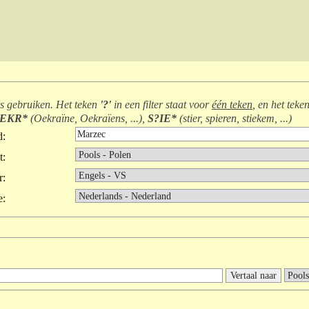
rs gebruiken. Het teken
'?'
in een filter staat voor
één teken
, en het teke
EKR*
(
Oekraïne, Oekraïens, ...
),
S?IE*
(
stier, spieren, stiekem, ...
)
d:
t:
r:
e: