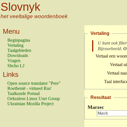
Slovnyk
het veeltalige woordenboek
Menu
Vertaling
Beginpagina
U kunt ook filte
Vertaling
Bijvoorbeeld:
O
Taalgebieden
Downloads
Vertaal een woor
Vragen
Vertaal ui
Shcho LJ
Links
Vertaal naa
Taal interfac
Open source translator "Pere"
Roethenië - virtueel Rus'
Taalkunde Portaal
Resultaat
Oekraïens Linux User Group
Ukrainian Mozilla Project
Marzec