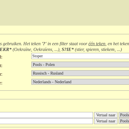
rs gebruiken. Het teken
'?'
in een filter staat voor
één teken
, en het teke
EKR*
(
Oekraïne, Oekraïens, ...
),
S?IE*
(
stier, spieren, stiekem, ...
)
d:
t:
r:
e: