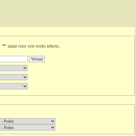
n
'*'
staat voor
een reeks tekens
.