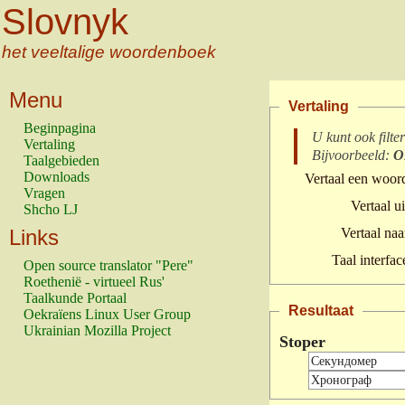
Slovnyk
het veeltalige woordenboek
Menu
Vertaling
Beginpagina
U kunt ook filte
Vertaling
Bijvoorbeeld:
O
Taalgebieden
Downloads
Vertaal een woor
Vragen
Vertaal ui
Shcho LJ
Links
Vertaal naa
Taal interfac
Open source translator "Pere"
Roethenië - virtueel Rus'
Taalkunde Portaal
Resultaat
Oekraïens Linux User Group
Ukrainian Mozilla Project
Stoper