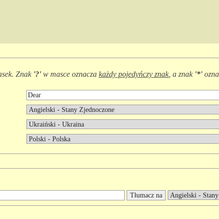
asek. Znak
'?'
w masce oznacza
każdy pojedyńczy znak
, a znak
'*'
ozna