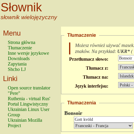
Słownik
słownik wielojęzyczny
Menu
Tłumaczenie
Strona główna
Możesz również używać masek
Tłumaczenie
znaków.
Na przykład:
UKR*
(
Inne wersje językowe
Downloads
Przetłumacz słowo:
Zapytania
Tłumacz z:
Shcho LJ
Linki
Tłumacz na:
Język interfejsu:
Open source translator
"Pere"
Ruthenia - virtual Rus'
Tłumaczenia
Portal Lingwistyczny
Ukrainian Linux User
Bonsoir
Group
Ukrainian Mozilla
Project