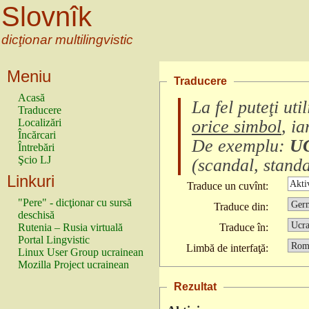
Slovnîk
dicţionar multilingvistic
Meniu
Traducere
Acasă
La fel puteţi ut
Traducere
Localizări
orice simbol
, i
Încărcari
De exemplu:
U
Întrebări
Şcio LJ
(
scandal, standa
Linkuri
Traduce un cuvînt:
"Pere" - dicţionar cu sursă
Traduce din:
deschisă
Rutenia – Rusia virtuală
Traduce în:
Portal Lingvistic
Limbă de interfaţă:
Linux User Group ucrainean
Mozilla Project ucrainean
Rezultat