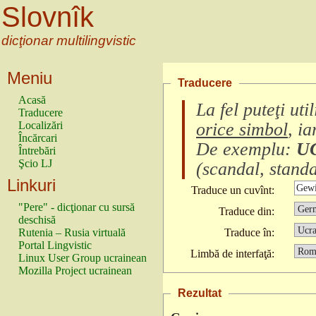
Slovnîk
dicţionar multilingvistic
Meniu
Traducere
Acasă
La fel puteţi ut
Traducere
Localizări
orice simbol
, i
Încărcari
De exemplu:
U
Întrebări
Şcio LJ
(
scandal, standa
Linkuri
Traduce un cuvînt:
"Pere" - dicţionar cu sursă
Traduce din:
deschisă
Rutenia – Rusia virtuală
Traduce în:
Portal Lingvistic
Limbă de interfaţă:
Linux User Group ucrainean
Mozilla Project ucrainean
Rezultat