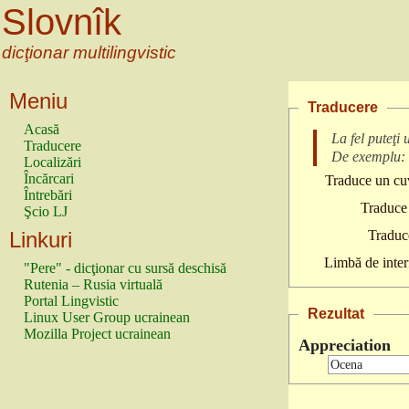
Slovnîk
dicţionar multilingvistic
Meniu
Traducere
Acasă
La fel puteţi
Traducere
De exemplu:
Localizări
Încărcari
Traduce un cuv
Întrebări
Traduce 
Şcio LJ
Linkuri
Traduc
Limbă de inter
"Pere" - dicţionar cu sursă deschisă
Rutenia – Rusia virtuală
Portal Lingvistic
Rezultat
Linux User Group ucrainean
Mozilla Project ucrainean
Appreciation