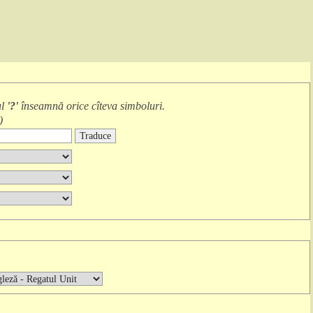
ul
'?'
înseamnă
orice cîteva simboluri
.
)