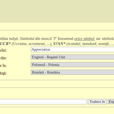
 utiliza măşti. Simbolul din mască
'?'
înseamnă
orice simbol
, iar simbol
UCR*
(
Ucraina, ucrainean, ...
),
S?AN*
(
scandal, standard, seanţă, ...
înt:
din:
e în:
faţă: