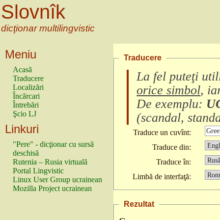
Slovnîk
dicţionar multilingvistic
Meniu
Traducere
Acasă
La fel puteţi ut
Traducere
Localizări
orice simbol
, i
Încărcari
De exemplu:
U
Întrebări
Şcio LJ
(
scandal, standa
Linkuri
Traduce un cuvînt:
"Pere" - dicţionar cu sursă
Traduce din:
deschisă
Rutenia – Rusia virtuală
Traduce în:
Portal Lingvistic
Limbă de interfaţă:
Linux User Group ucrainean
Mozilla Project ucrainean
Rezultat