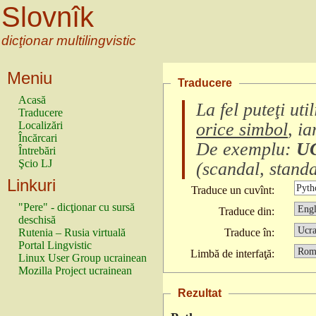
Slovnîk
dicţionar multilingvistic
Meniu
Traducere
Acasă
La fel puteţi ut
Traducere
Localizări
orice simbol
, i
Încărcari
De exemplu:
U
Întrebări
Şcio LJ
(
scandal, standa
Linkuri
Traduce un cuvînt:
"Pere" - dicţionar cu sursă
Traduce din:
deschisă
Rutenia – Rusia virtuală
Traduce în:
Portal Lingvistic
Limbă de interfaţă:
Linux User Group ucrainean
Mozilla Project ucrainean
Rezultat