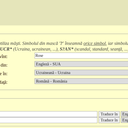
 utiliza măşti. Simbolul din mască
'?'
înseamnă
orice simbol
, iar simbol
UCR*
(
Ucraina, ucrainean, ...
),
S?AN*
(
scandal, standard, seanţă, ...
înt:
din:
e în:
faţă: