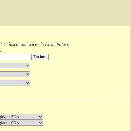
ul
'?'
înseamnă
orice cîteva simboluri
.
)