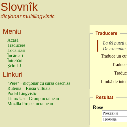
Slovnîk
dicţionar multilingvistic
Meniu
Traducere
Acasă
La fel puteţi
Traducere
De exemplu:
Localizări
Încărcari
Traduce un cuv
Întrebări
Traduce 
Şcio LJ
Linkuri
Traduc
Limbă de inter
"Pere" - dicţionar cu sursă deschisă
Rutenia – Rusia virtuală
Portal Lingvistic
Rezultat
Linux User Group ucrainean
Mozilla Project ucrainean
Rose