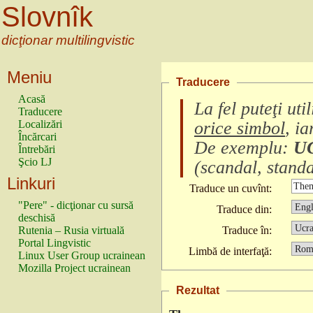
Slovnîk
dicţionar multilingvistic
Meniu
Traducere
Acasă
La fel puteţi ut
Traducere
Localizări
orice simbol
, i
Încărcari
De exemplu:
U
Întrebări
Şcio LJ
(
scandal, standa
Linkuri
Traduce un cuvînt:
"Pere" - dicţionar cu sursă
Traduce din:
deschisă
Rutenia – Rusia virtuală
Traduce în:
Portal Lingvistic
Limbă de interfaţă:
Linux User Group ucrainean
Mozilla Project ucrainean
Rezultat