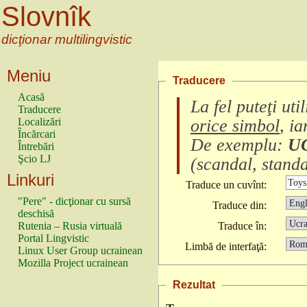
Slovnîk
dicţionar multilingvistic
Meniu
Traducere
Acasă
La fel puteţi ut
Traducere
Localizări
orice simbol
, i
Încărcari
De exemplu:
U
Întrebări
Şcio LJ
(
scandal, standa
Linkuri
Traduce un cuvînt:
"Pere" - dicţionar cu sursă
Traduce din:
deschisă
Rutenia – Rusia virtuală
Traduce în:
Portal Lingvistic
Limbă de interfaţă:
Linux User Group ucrainean
Mozilla Project ucrainean
Rezultat