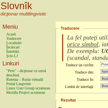
Slovnîk
dicţionar multilingvistic
Meniu
Traducere
Acasă
La fel puteţi ut
Traducere
Localizări
orice simbol
, i
Încărcari
De exemplu:
U
Întrebări
Şcio LJ
(
scandal, standa
Linkuri
Traduce un cuvînt:
"Pere" - dicţionar cu sursă
Traduce din:
deschisă
Rutenia – Rusia virtuală
Traduce în:
Portal Lingvistic
Limbă de interfaţă:
Linux User Group ucrainean
Mozilla Project ucrainean
Rezultat