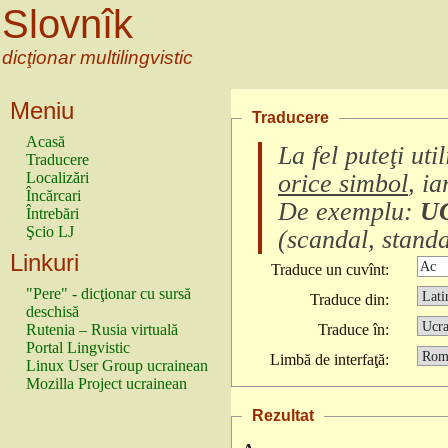
Slovnîk
dicţionar multilingvistic
Meniu
Traducere
Acasă
La fel puteţi ut
Traducere
Localizări
orice simbol
, i
Încărcari
De exemplu:
U
Întrebări
Şcio LJ
(
scandal, standa
Linkuri
Traduce un cuvînt:
"Pere" - dicţionar cu sursă
Traduce din:
deschisă
Rutenia – Rusia virtuală
Traduce în:
Portal Lingvistic
Limbă de interfaţă:
Linux User Group ucrainean
Mozilla Project ucrainean
Rezultat