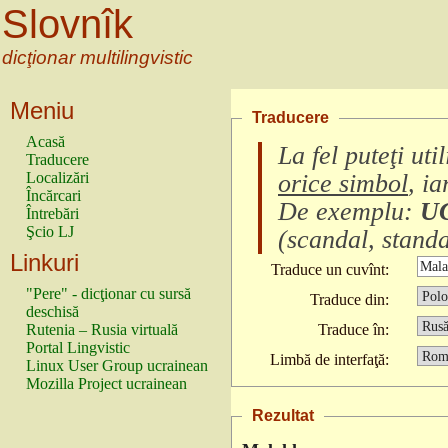
Slovnîk
dicţionar multilingvistic
Meniu
Traducere
Acasă
La fel puteţi ut
Traducere
Localizări
orice simbol
, i
Încărcari
De exemplu:
U
Întrebări
Şcio LJ
(
scandal, standa
Linkuri
Traduce un cuvînt:
"Pere" - dicţionar cu sursă
Traduce din:
deschisă
Rutenia – Rusia virtuală
Traduce în:
Portal Lingvistic
Limbă de interfaţă:
Linux User Group ucrainean
Mozilla Project ucrainean
Rezultat