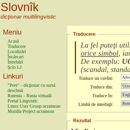
Slovnîk
dicţionar multilingvistic
Meniu
Traducere
Acasă
La fel puteţi ut
Traducere
Localizări
orice simbol
, i
Încărcari
De exemplu:
U
Întrebări
Şcio LJ
(
scandal, standa
Linkuri
Traduce un cuvînt:
"Pere" - dicţionar cu sursă
Traduce din:
deschisă
Rutenia – Rusia virtuală
Traduce în:
Portal Lingvistic
Limbă de interfaţă:
Linux User Group ucrainean
Mozilla Project ucrainean
Rezultat