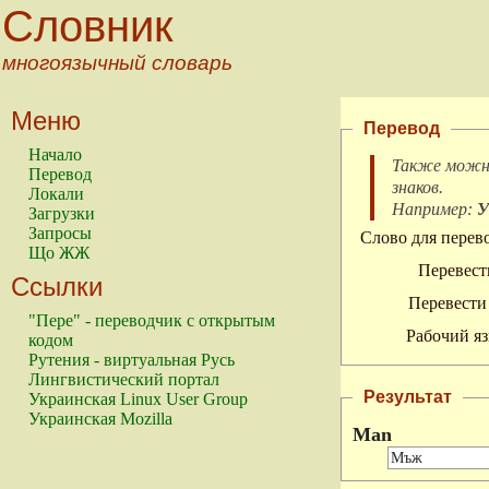
Словник
многоязычный словарь
Меню
Перевод
Начало
Также можно
Перевод
знаков
.
Локали
Например:
У
Загрузки
Запросы
Слово для перево
Що ЖЖ
Перевест
Ссылки
Перевести 
"Пере" - переводчик с открытым
Рабочий яз
кодом
Рутения - виртуальная Русь
Лингвистический портал
Результат
Украинская Linux User Group
Украинская Mozilla
Man