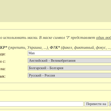
 использовать маски. В маске символ
'?'
представляет
один люб
КР*
(
укрепить, Украина, ...
),
Ф?К*
(
факел, фиктивный, фокус, ...
да:
и с:
на:
ык: