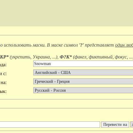
 использовать маски. В маске символ
'?'
представляет
один люб
КР*
(
укрепить, Украина, ...
),
Ф?К*
(
факел, фиктивный, фокус, ...
да:
и с:
на:
ык: