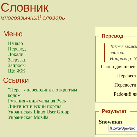
Словник
многоязычный словарь
Меню
Перевод
Начало
Также можно
Перевод
знаков
.
Локали
Например:
У
Загрузки
Запросы
Слово для перево
Що ЖЖ
Перевест
Ссылки
Перевести 
"Пере" - переводчик с открытым
Рабочий яз
кодом
Рутения - виртуальная Русь
Лингвистический портал
Результат
Украинская Linux User Group
Украинская Mozilla
Snowman