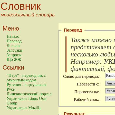
Словник
многоязычный словарь
Меню
Перевод
Начало
Также можно и
Перевод
Локали
представляет
Загрузки
несколько любы
Запросы
Що ЖЖ
Например:
УК
Ссылки
фиктивный, фок
"Пере" - переводчик с
Слово для перевода:
открытым кодом
Перевести с:
Рутения - виртуальная
Русь
Перевести на:
Лингвистический портал
Украинская Linux User
Рабочий язык:
Group
Украинская Mozilla
Результат