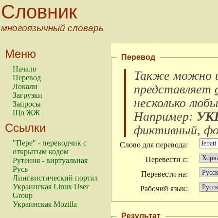
Словник
многоязычный словарь
Меню
Перевод
Начало
Также можно и
Перевод
Локали
представляет
Загрузки
несколько любы
Запросы
Що ЖЖ
Например:
УК
Ссылки
фиктивный, фок
"Пере" - переводчик с
Слово для перевода:
открытым кодом
Перевести с:
Рутения - виртуальная
Русь
Перевести на:
Лингвистический портал
Украинская Linux User
Рабочий язык:
Group
Украинская Mozilla
Результат