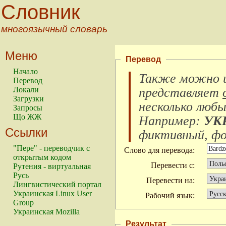
Словник
многоязычный словарь
Меню
Перевод
Начало
Также можно и
Перевод
Локали
представляет
Загрузки
несколько любы
Запросы
Що ЖЖ
Например:
УК
Ссылки
фиктивный, фок
"Пере" - переводчик с
Слово для перевода:
открытым кодом
Перевести с:
Рутения - виртуальная
Русь
Перевести на:
Лингвистический портал
Украинская Linux User
Рабочий язык:
Group
Украинская Mozilla
Результат