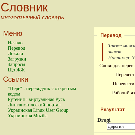
Словник
многоязычный словарь
Меню
Перевод
Начало
Также можно
Перевод
знаков
.
Локали
Например:
У
Загрузки
Запросы
Слово для перево
Що ЖЖ
Перевест
Ссылки
Перевести 
"Пере" - переводчик с открытым
Рабочий яз
кодом
Рутения - виртуальная Русь
Лингвистический портал
Результат
Украинская Linux User Group
Украинская Mozilla
Drogi