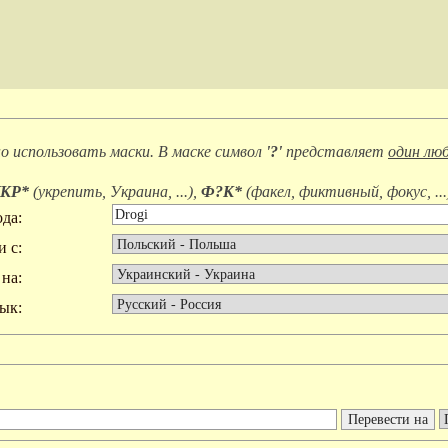
 использовать маски. В маске символ
'?'
представляет
один люб
КР*
(
укрепить, Украина, ...
),
Ф?К*
(
факел, фиктивный, фокус, ...
да:
и с:
на:
ык: