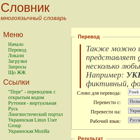
Словник
многоязычный словарь
Меню
Перевод
Начало
Также можно и
Перевод
Локали
представляет
Загрузки
несколько любы
Запросы
Що ЖЖ
Например:
УК
Ссылки
фиктивный, фок
"Пере" - переводчик с
Слово для перевода:
открытым кодом
Перевести с:
Рутения - виртуальная
Русь
Перевести на:
Лингвистический портал
Украинская Linux User
Рабочий язык:
Group
Украинская Mozilla
Результат