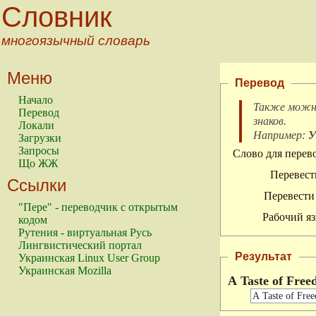
Словник
многоязычный словарь
Меню
Перевод
Начало
Также можно
Перевод
знаков
.
Локали
Например:
У
Загрузки
Запросы
Слово для перево
Що ЖЖ
Перевест
Ссылки
Перевести 
"Пере" - переводчик с открытым
Рабочий яз
кодом
Рутения - виртуальная Русь
Лингвистический портал
Результат
Украинская Linux User Group
Украинская Mozilla
A Taste of Fre