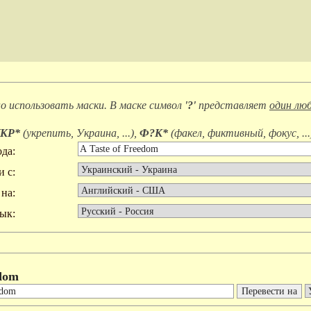
 использовать маски. В маске символ
'?'
представляет
один люб
КР*
(
укрепить, Украина, ...
),
Ф?К*
(
факел, фиктивный, фокус, ...
да:
и с:
на:
ык:
edom