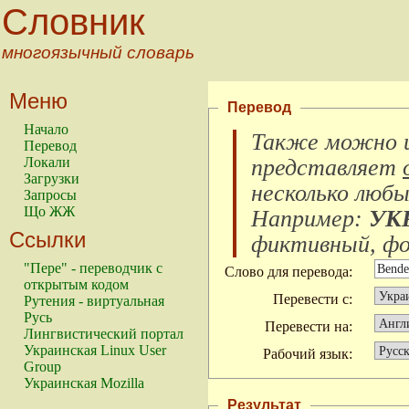
Словник
многоязычный словарь
Меню
Перевод
Начало
Также можно и
Перевод
Локали
представляет
Загрузки
несколько любы
Запросы
Що ЖЖ
Например:
УК
Ссылки
фиктивный, фок
"Пере" - переводчик с
Слово для перевода:
открытым кодом
Перевести с:
Рутения - виртуальная
Русь
Перевести на:
Лингвистический портал
Украинская Linux User
Рабочий язык:
Group
Украинская Mozilla
Результат