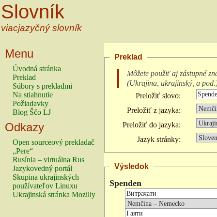
Slovník
viacjazyčný slovník
Menu
Preklad
Úvodná stránka
Môžete použiť aj zástupné zn
Preklad
(
Ukrajina, ukrajinský, a pod.
Súbory s prekladmi
Na stiahnutie
Preložiť slovo:
Požiadavky
Preložiť z jazyka:
Blog Ščo LJ
Odkazy
Preložiť do jazyka:
Jazyk stránky:
Open sourceový prekladač
„Pere“
Rusínia – virtuálna Rus
Výsledok
Jazykovedný portál
Skupina ukrajinských
Spenden
používateľov Linuxu
Ukrajinská stránka Mozilly