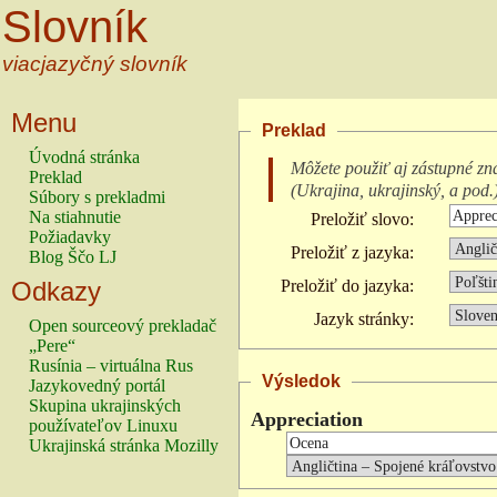
Slovník
viacjazyčný slovník
Menu
Preklad
Úvodná stránka
Môžete použiť aj zástupné zn
Preklad
(
Ukrajina, ukrajinský, a pod.
Súbory s prekladmi
Na stiahnutie
Preložiť slovo:
Požiadavky
Preložiť z jazyka:
Blog Ščo LJ
Odkazy
Preložiť do jazyka:
Jazyk stránky:
Open sourceový prekladač
„Pere“
Rusínia – virtuálna Rus
Výsledok
Jazykovedný portál
Skupina ukrajinských
Appreciation
používateľov Linuxu
Ukrajinská stránka Mozilly