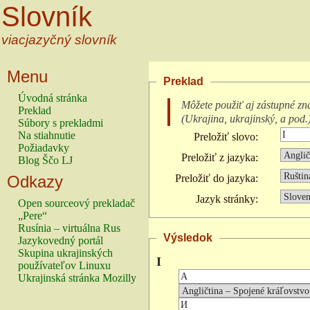
Slovník
viacjazyčný slovník
Menu
Preklad
Úvodná stránka
Môžete použiť aj zástupné zn
Preklad
(
Ukrajina, ukrajinský, a pod.
Súbory s prekladmi
Na stiahnutie
Preložiť slovo:
Požiadavky
Preložiť z jazyka:
Blog Ščo LJ
Odkazy
Preložiť do jazyka:
Jazyk stránky:
Open sourceový prekladač
„Pere“
Rusínia – virtuálna Rus
Výsledok
Jazykovedný portál
Skupina ukrajinských
I
používateľov Linuxu
Ukrajinská stránka Mozilly