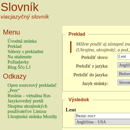
Slovník
viacjazyčný slovník
Menu
Preklad
Úvodná stránka
Môžete použiť aj zástupné zn
Preklad
(
Ukrajina, ukrajinský, a pod.
Súbory s prekladmi
Na stiahnutie
Preložiť slovo:
Požiadavky
Preložiť z jazyka:
Blog Ščo LJ
Odkazy
Preložiť do jazyka:
Jazyk stránky:
Open sourceový prekladač
„Pere“
Rusínia – virtuálna Rus
Výsledok
Jazykovedný portál
Skupina ukrajinských
Lent
používateľov Linuxu
Ukrajinská stránka Mozilly