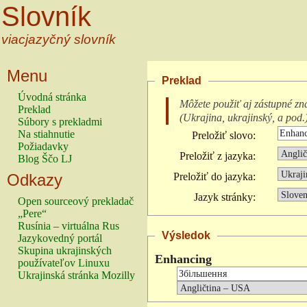
Slovník
viacjazyčný slovník
Menu
Preklad
Úvodná stránka
Môžete použiť aj zástupné zn
Preklad
(
Ukrajina, ukrajinský, a pod.
Súbory s prekladmi
Na stiahnutie
Preložiť slovo:
Požiadavky
Preložiť z jazyka:
Blog Ščo LJ
Odkazy
Preložiť do jazyka:
Jazyk stránky:
Open sourceový prekladač
„Pere“
Rusínia – virtuálna Rus
Výsledok
Jazykovedný portál
Skupina ukrajinských
Enhancing
používateľov Linuxu
Ukrajinská stránka Mozilly