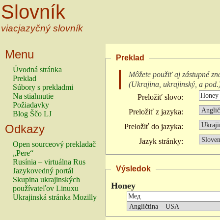
Slovník
viacjazyčný slovník
Menu
Preklad
Úvodná stránka
Môžete použiť aj zástupné zn
Preklad
(
Ukrajina, ukrajinský, a pod.
Súbory s prekladmi
Na stiahnutie
Preložiť slovo:
Požiadavky
Preložiť z jazyka:
Blog Ščo LJ
Odkazy
Preložiť do jazyka:
Jazyk stránky:
Open sourceový prekladač
„Pere“
Rusínia – virtuálna Rus
Výsledok
Jazykovedný portál
Skupina ukrajinských
Honey
používateľov Linuxu
Ukrajinská stránka Mozilly