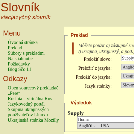
Slovník
viacjazyčný slovník
Menu
Preklad
Úvodná stránka
Môžete použiť aj zástupné zn
Preklad
(
Ukrajina, ukrajinský, a pod.
Súbory s prekladmi
Na stiahnutie
Preložiť slovo:
Požiadavky
Preložiť z jazyka:
Blog Ščo LJ
Odkazy
Preložiť do jazyka:
Jazyk stránky:
Open sourceový prekladač
„Pere“
Rusínia – virtuálna Rus
Výsledok
Jazykovedný portál
Skupina ukrajinských
Supply
používateľov Linuxu
Ukrajinská stránka Mozilly