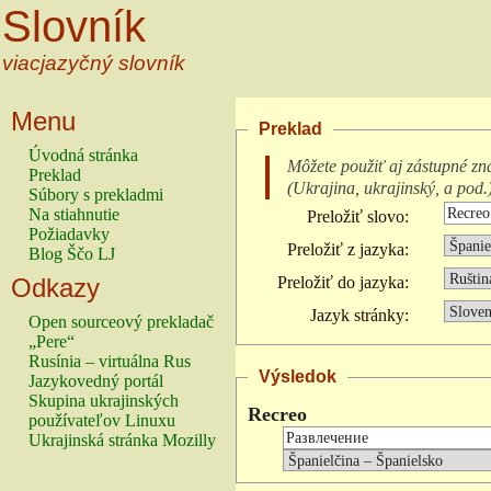
Slovník
viacjazyčný slovník
Menu
Preklad
Úvodná stránka
Môžete použiť aj zástupné zn
Preklad
(
Ukrajina, ukrajinský, a pod.
Súbory s prekladmi
Na stiahnutie
Preložiť slovo:
Požiadavky
Preložiť z jazyka:
Blog Ščo LJ
Odkazy
Preložiť do jazyka:
Jazyk stránky:
Open sourceový prekladač
„Pere“
Rusínia – virtuálna Rus
Výsledok
Jazykovedný portál
Skupina ukrajinských
Recreo
používateľov Linuxu
Ukrajinská stránka Mozilly