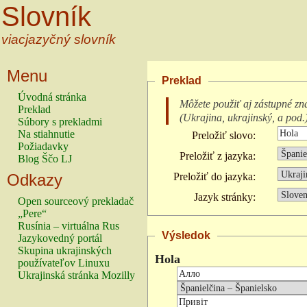
Slovník
viacjazyčný slovník
Menu
Preklad
Úvodná stránka
Môžete použiť aj zástupné zn
Preklad
(
Ukrajina, ukrajinský, a pod.
Súbory s prekladmi
Na stiahnutie
Preložiť slovo:
Požiadavky
Preložiť z jazyka:
Blog Ščo LJ
Odkazy
Preložiť do jazyka:
Jazyk stránky:
Open sourceový prekladač
„Pere“
Rusínia – virtuálna Rus
Výsledok
Jazykovedný portál
Skupina ukrajinských
Hola
používateľov Linuxu
Ukrajinská stránka Mozilly