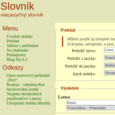
Slovník
viacjazyčný slovník
Menu
Preklad
Úvodná stránka
Môžete použiť aj zástupné zn
Preklad
(
Ukrajina, ukrajinský, a pod.
Súbory s prekladmi
Na stiahnutie
Preložiť slovo:
Požiadavky
Preložiť z jazyka:
Blog Ščo LJ
Odkazy
Preložiť do jazyka:
Jazyk stránky:
Open sourceový prekladač
„Pere“
Rusínia – virtuálna Rus
Výsledok
Jazykovedný portál
Skupina ukrajinských
Lettre
používateľov Linuxu
Ukrajinská stránka Mozilly