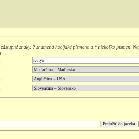
 zástupné znaky.
?
znamená
hocijaké písmeno
a
*
niekoľko písmen. Na
)
:
:
:
: