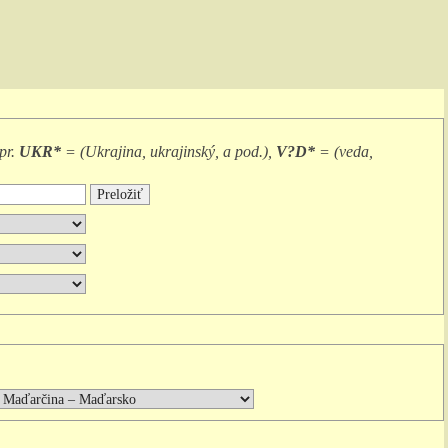
pr.
UKR*
= (
Ukrajina, ukrajinský, a pod.
),
V?D*
= (
veda,