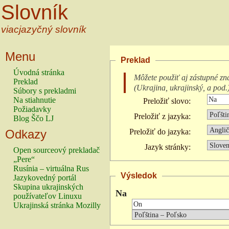
Slovník
viacjazyčný slovník
Menu
Preklad
Úvodná stránka
Môžete použiť aj zástupné zn
Preklad
(
Ukrajina, ukrajinský, a pod.
Súbory s prekladmi
Na stiahnutie
Preložiť slovo:
Požiadavky
Preložiť z jazyka:
Blog Ščo LJ
Odkazy
Preložiť do jazyka:
Jazyk stránky:
Open sourceový prekladač
„Pere“
Rusínia – virtuálna Rus
Výsledok
Jazykovedný portál
Skupina ukrajinských
Na
používateľov Linuxu
Ukrajinská stránka Mozilly