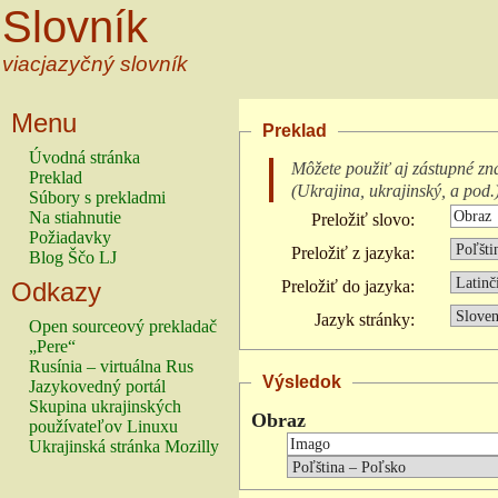
Slovník
viacjazyčný slovník
Menu
Preklad
Úvodná stránka
Môžete použiť aj zástupné zn
Preklad
(
Ukrajina, ukrajinský, a pod.
Súbory s prekladmi
Na stiahnutie
Preložiť slovo:
Požiadavky
Preložiť z jazyka:
Blog Ščo LJ
Odkazy
Preložiť do jazyka:
Jazyk stránky:
Open sourceový prekladač
„Pere“
Rusínia – virtuálna Rus
Výsledok
Jazykovedný portál
Skupina ukrajinských
Obraz
používateľov Linuxu
Ukrajinská stránka Mozilly