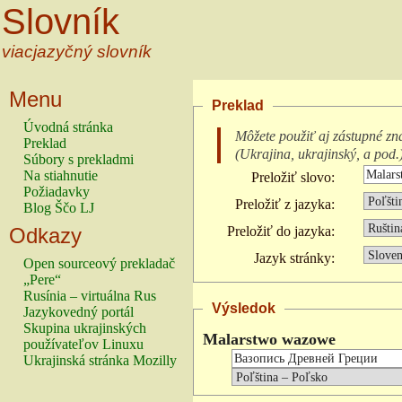
Slovník
viacjazyčný slovník
Menu
Preklad
Úvodná stránka
Môžete použiť aj zástupné zn
Preklad
(
Ukrajina, ukrajinský, a pod.
Súbory s prekladmi
Na stiahnutie
Preložiť slovo:
Požiadavky
Preložiť z jazyka:
Blog Ščo LJ
Odkazy
Preložiť do jazyka:
Jazyk stránky:
Open sourceový prekladač
„Pere“
Rusínia – virtuálna Rus
Výsledok
Jazykovedný portál
Skupina ukrajinských
Malarstwo wazowe
používateľov Linuxu
Ukrajinská stránka Mozilly