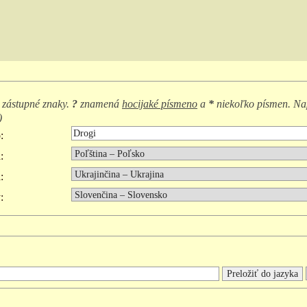
 zástupné znaky.
?
znamená
hocijaké písmeno
a
*
niekoľko písmen. Na
)
:
:
:
: