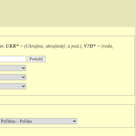
pr.
UKR*
= (
Ukrajina, ukrajinský, a pod.
),
V?D*
= (
veda,