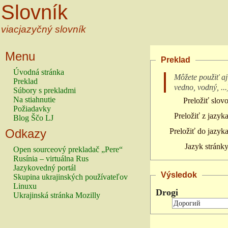
Slovník
viacjazyčný slovník
Menu
Preklad
Úvodná stránka
Môžete použiť aj
Preklad
vedno, vodný, ...
Súbory s prekladmi
Na stiahnutie
Preložiť slovo
Požiadavky
Preložiť z jazyka
Blog Ščo LJ
Odkazy
Preložiť do jazyka
Jazyk stránky
Open sourceový prekladač „Pere“
Rusínia – virtuálna Rus
Jazykovedný portál
Výsledok
Skupina ukrajinských používateľov
Linuxu
Drogi
Ukrajinská stránka Mozilly