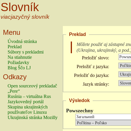
Slovník
viacjazyčný slovník
Menu
Preklad
Úvodná stránka
Môžete použiť aj zástupné zn
Preklad
(
Ukrajina, ukrajinský, a pod.
Súbory s prekladmi
Na stiahnutie
Preložiť slovo:
Požiadavky
Preložiť z jazyka:
Blog Ščo LJ
Odkazy
Preložiť do jazyka:
Jazyk stránky:
Open sourceový prekladač
„Pere“
Rusínia – virtuálna Rus
Výsledok
Jazykovedný portál
Skupina ukrajinských
Powszechny
používateľov Linuxu
Ukrajinská stránka Mozilly